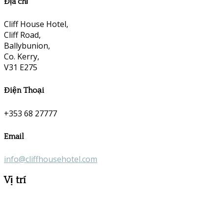
Địa chỉ
Cliff House Hotel,
Cliff Road,
Ballybunion,
Co. Kerry,
V31 E275
Điện Thoại
+353 68 27777
Email
info@cliffhousehotel.com
Vị trí