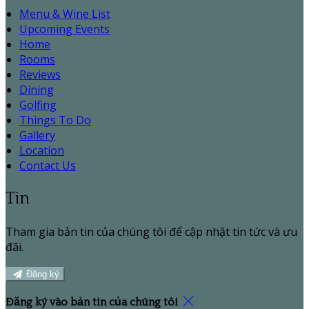
Menu & Wine List
Upcoming Events
Home
Rooms
Reviews
Dining
Golfing
Things To Do
Gallery
Location
Contact Us
Tin
Tham gia bản tin của chúng tôi để cập nhật tin tức và ưu
đãi.
Đăng ký
Đăng ký vào bản tin của chúng tôi