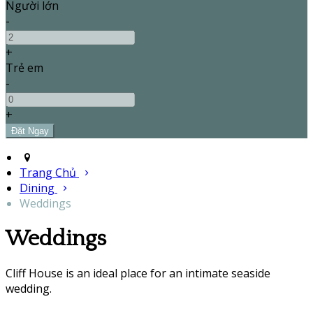
Người lớn
-
+
Trẻ em
-
+
Trang Chủ
Dining
Weddings
Weddings
Cliff House is an ideal place for an intimate seaside
wedding.