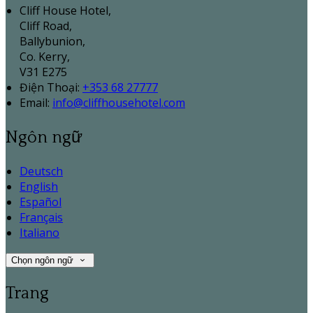
Cliff House Hotel,
Cliff Road,
Ballybunion,
Co. Kerry,
V31 E275
Điện Thoại
:
+353 68 27777
Email:
info@cliffhousehotel.com
Ngôn ngữ
Deutsch
English
Español
Français
Italiano
Chọn ngôn ngữ
Trang