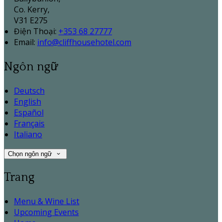
Co. Kerry,
V31 E275
Điện Thoại
:
+353 68 27777
Email:
info@cliffhousehotel.com
Ngôn ngữ
Deutsch
English
Español
Français
Italiano
Chọn ngôn ngữ
Trang
Menu & Wine List
Upcoming Events