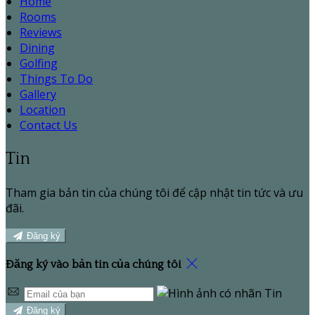
Home
Rooms
Reviews
Dining
Golfing
Things To Do
Gallery
Location
Contact Us
Tin
Tham gia bản tin của chúng tôi để cập nhật tin tức và ưu
đãi.
Đăng ký
Đăng ký vào bản tin của chúng tôi
Đăng ký