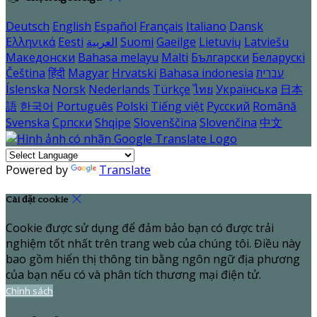
Deutsch
English
Español
Français
Italiano
Dansk
Ελληνικά
Eesti
العربية
Suomi
Gaeilge
Lietuvių
Latviešu
Македонски
Bahasa melayu
Malti
Български
Беларускі
Čeština
हिंदी
Magyar
Hrvatski
Bahasa indonesia
עברית
Íslenska
Norsk
Nederlands
Türkçe
ไทย
Українська
日本
語
한국어
Português
Polski
Tiếng việt
Русский
Română
Svenska
Српски
Shqipe
Slovenščina
Slovenčina
中文
Powered by
Translate
Cài đặt cookie
Cookie được sử dụng để đảm bảo bạn có được trải
nghiệm tốt nhất trên trang web của chúng tôi. Điều này
bao gồm hiển thị thông tin bằng ngôn ngữ địa phương
của bạn nếu có và phân tích thương mại điện tử.
Chính sách