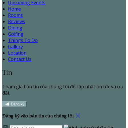
Upcoming Events
Home
Rooms
Reviews
Dining
Golfing
Things To Do
Gallery
Location
Contact Us
Tin
Tham gia bản tin của chúng tôi để cập nhật tin tức và ưu
đãi.
Đăng ký
Đăng ký vào bản tin của chúng tôi