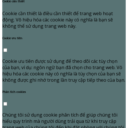
Cookie cần thiết
Cookie cần thiết là điều cần thiết để trang web hoạt
động. Vô hiệu hóa các cookie này có nghĩa là bạn sẽ
không thể sử dụng trang web này.
Cookie ưu tiên
Cookie ưu tiên được sử dụng để theo dõi các tùy chọn
của bạn, ví dụ: ngôn ngữ bạn đã chọn cho trang web. Vô
hiệu hóa các cookie này có nghĩa là tùy chọn của bạn sẽ
không được ghi nhớ trong lần truy cập tiếp theo của bạn.
Phân tích cookies
Chúng tôi sử dụng cookie phân tích để giúp chúng tôi
hiểu quy trình mà người dùng trải qua từ khi truy cập
trang web của chúng tôi đến khi đặt phòng với chúng tôi.