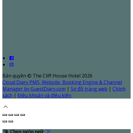
Bản quyền
©
The Cliff House Hotel 2026
Cloud Diary PMS, Website, Booking Engine & Channel
Manager by GuestDiary.com
|
Sơ đồ trang web
|
Chính
sách
|
Điều khoản và điều kiện
Chọn ngôn ngữ