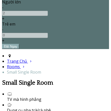
Người lớn
-
+
Trẻ em
-
+
Trang Chủ
Rooms
Small Single Room
Small Single Room
TV mà hình phẳng
Dụng cụ pha trà/cà phê