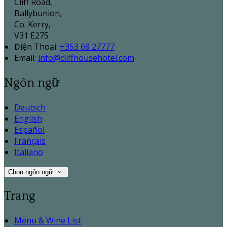
Cliff Road,
Ballybunion,
Co. Kerry,
V31 E275
Điện Thoại
:
+353 68 27777
Email:
info@cliffhousehotel.com
Ngôn ngữ
Deutsch
English
Español
Français
Italiano
Chọn ngôn ngữ
Trang
Menu & Wine List