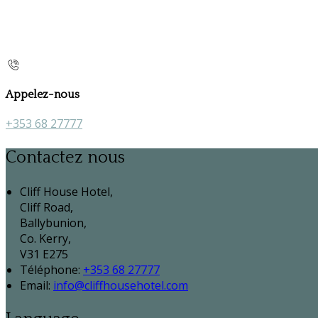
Appelez-nous
+353 68 27777
Contactez nous
Cliff House Hotel,
Cliff Road,
Ballybunion,
Co. Kerry,
V31 E275
Téléphone
:
+353 68 27777
Email:
info@cliffhousehotel.com