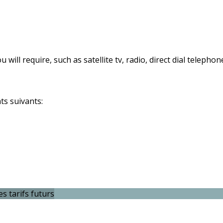
 will require, such as satellite tv, radio, direct dial telephon
s suivants:
es tarifs futurs