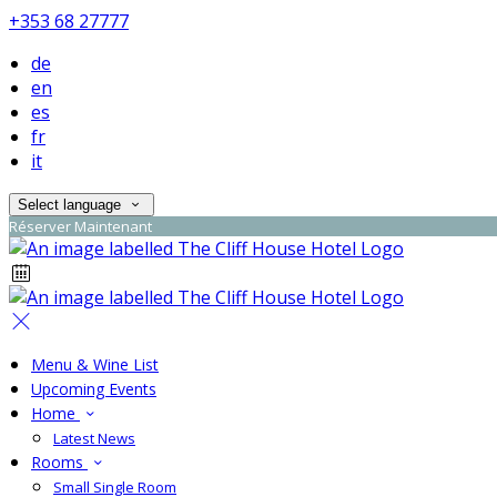
+353 68 27777
de
en
es
fr
it
Select language
Réserver Maintenant
Menu & Wine List
Upcoming Events
Home
Latest News
Rooms
Small Single Room