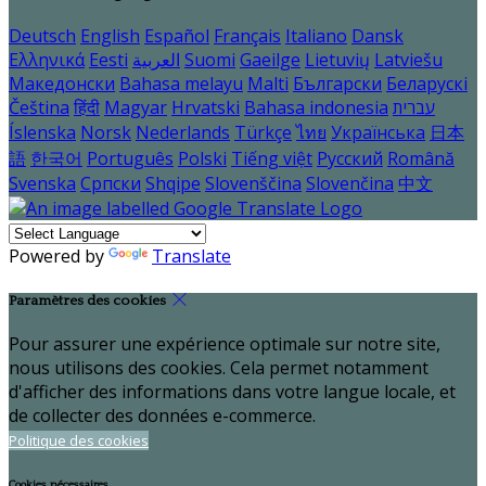
Deutsch
English
Español
Français
Italiano
Dansk
Ελληνικά
Eesti
العربية
Suomi
Gaeilge
Lietuvių
Latviešu
Македонски
Bahasa melayu
Malti
Български
Беларускі
Čeština
हिंदी
Magyar
Hrvatski
Bahasa indonesia
עברית
Íslenska
Norsk
Nederlands
Türkçe
ไทย
Українська
日本
語
한국어
Português
Polski
Tiếng việt
Русский
Română
Svenska
Српски
Shqipe
Slovenščina
Slovenčina
中文
Powered by
Translate
Paramètres des cookies
Pour assurer une expérience optimale sur notre site,
nous utilisons des cookies. Cela permet notamment
d'afficher des informations dans votre langue locale, et
de collecter des données e-commerce.
Politique des cookies
Cookies nécessaires