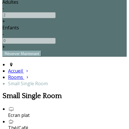
Adultes
-
+
Enfants
-
+
Accueil
Rooms
Small Single Room
Small Single Room
Ecran plat
Thé/Café