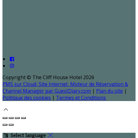
Copyright ©
The Cliff House Hotel 2026
PMS sur Cloud, Site Internet, Moteur de Réservation &
Channel Manager par GuestDiary.com
|
Plan du site
|
Politique des cookies
|
Termes et Conditions
Select language