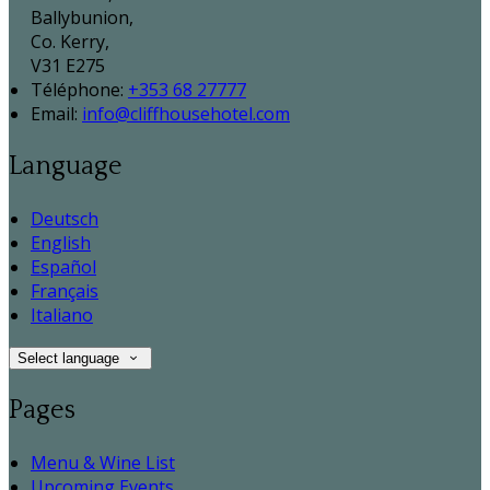
Ballybunion,
Co. Kerry,
V31 E275
Téléphone
:
+353 68 27777
Email:
info@cliffhousehotel.com
Language
Deutsch
English
Español
Français
Italiano
Select language
Pages
Menu & Wine List
Upcoming Events