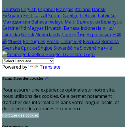
Deutsch
English
Español
Français
Italiano
Dansk
Ελληνικά
Eesti
العربية
Suomi
Gaeilge
Lietuvių
Latviešu
Македонски
Bahasa melayu
Malti
Български
Беларускі
Čeština
हिंदी
Magyar
Hrvatski
Bahasa indonesia
עברית
Íslenska
Norsk
Nederlands
Türkçe
ไทย
Українська
日本
語
한국어
Português
Polski
Tiếng việt
Русский
Română
Svenska
Српски
Shqipe
Slovenščina
Slovenčina
中文
Powered by
Translate
Paramètres des cookies
Pour assurer une expérience optimale sur notre site,
nous utilisons des cookies. Cela permet notamment
d'afficher des informations dans votre langue locale, et
de collecter des données e-commerce.
Politique des cookies
Cookies nécessaires