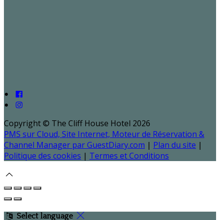
Copyright ©
The Cliff House Hotel 2026
PMS sur Cloud, Site Internet, Moteur de Réservation &
Channel Manager par GuestDiary.com
|
Plan du site
|
Politique des cookies
|
Termes et Conditions
Select language