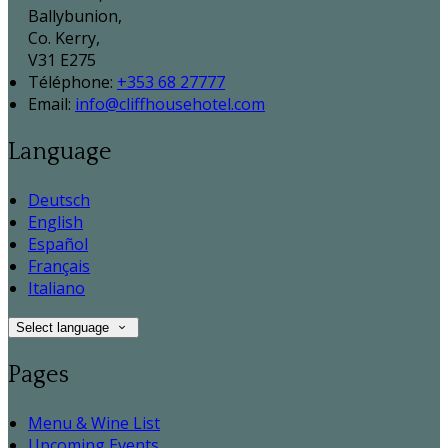
Ballybunion,
Co. Kerry,
V31 E275
Téléphone
:
+353 68 27777
Email:
info@cliffhousehotel.com
Language
Deutsch
English
Español
Français
Italiano
Select language
Pages
Menu & Wine List
Upcoming Events