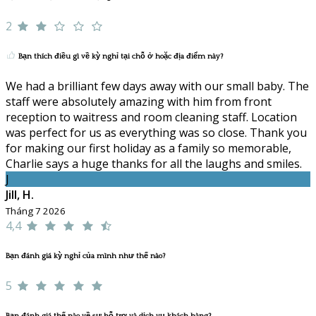
2
Bạn thích điều gì về kỳ nghỉ tại chỗ ở hoặc địa điểm này?
We had a brilliant few days away with our small baby. The
staff were absolutely amazing with him from front
reception to waitress and room cleaning staff. Location
was perfect for us as everything was so close. Thank you
for making our first holiday as a family so memorable,
Charlie says a huge thanks for all the laughs and smiles.
J
Jill, H.
Tháng 7 2026
4,4
Bạn đánh giá kỳ nghỉ của mình như thế nào?
5
Bạn đánh giá thế nào về sự hỗ trợ và dịch vụ khách hàng?