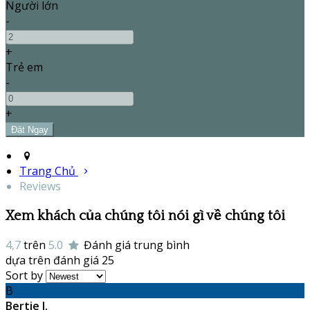
Người lớn
-
+
Trẻ em
-
+
Trang Chủ
Reviews
Xem khách của chúng tôi nói gì về chúng tôi
4,7
trên
5.0
Đánh giá trung bình
dựa trên đánh giá 25
Sort by
B
Bertie J.